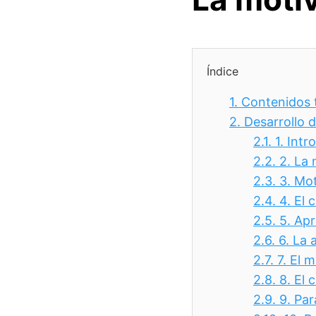
Índice
1.
Contenidos 
2.
Desarrollo 
2.1.
1. Int
2.2.
2. La
2.3.
3. Mo
2.4.
4. El 
2.5.
5. Apr
2.6.
6. La 
2.7.
7. El 
2.8.
8. El 
2.9.
9. Par