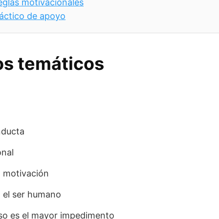
eglas motivacionales
áctico de apoyo
s temáticos
nducta
onal
a motivación
 el ser humano
aso es el mayor impedimento