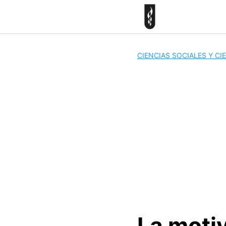
Skip
to
content
CIENCIAS SOCIALES Y C
La moti