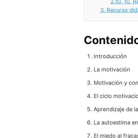
2.10.
10. R
3.
Recurso did
Contenido
Introducción
La motivación
Motivación y co
El ciclo motivaci
Aprendizaje de l
La autoestima en
El miedo al frac