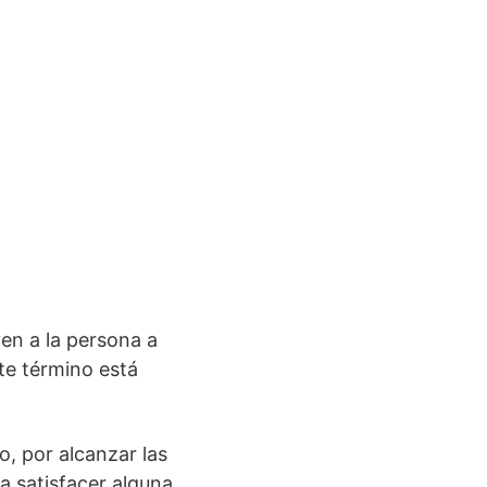
ven a la persona a
ste término está
, por alcanzar las
a satisfacer alguna