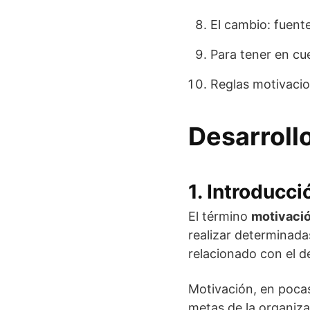
El cambio: fuent
Para tener en cu
Reglas motivacio
Desarroll
1. Introducci
El término
motivaci
realizar determinadas
relacionado con el de
Motivación, en pocas
metas de la organiza