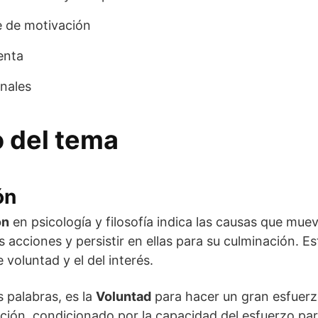
e de motivación
enta
nales
o del tema
ón
ón
en psicología y filosofía indica las causas que mue
 acciones y persistir en ellas para su culminación. E
 voluntad y el del interés.
 palabras, es la
Voluntad
para hacer un gran esfuerzo
ción, condicionado por la capacidad del esfuerzo par