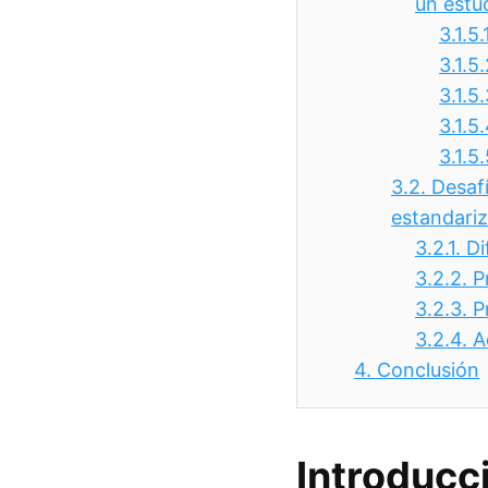
un estu
3.1.5.
3.1.5
3.1.5
3.1.5
3.1.5
3.2.
Desafí
estandari
3.2.1.
Di
3.2.2.
P
3.2.3.
P
3.2.4.
A
4.
Conclusión
Introducc