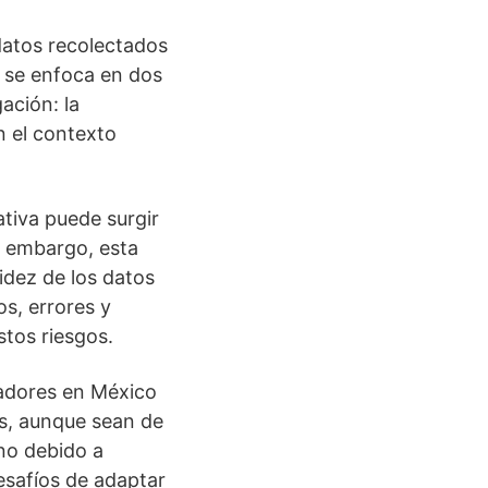
 datos recolectados
d se enfoca en dos
ación: la
n el contexto
ativa puede surgir
n embargo, esta
lidez de los datos
s, errores y
stos riesgos.
gadores en México
os, aunque sean de
no debido a
esafíos de adaptar