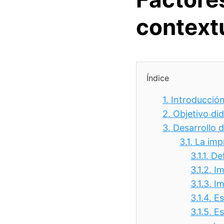
context
Índice
1.
Introducció
2.
Objetivo did
3.
Desarrollo 
3.1.
La imp
3.1.1.
Def
3.1.2.
Im
3.1.3.
Im
3.1.4.
Es
3.1.5.
Es