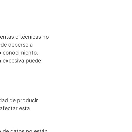
ientas o técnicas no
ede deberse a
 o conocimiento.
ón excesiva puede
idad de producir
afectar esta
n de datos no están