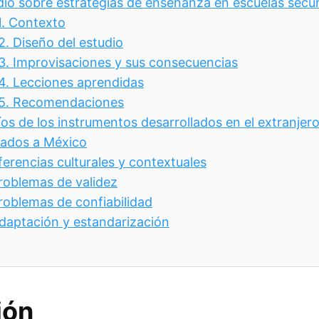
dio sobre estrategias de enseñanza en escuelas secu
1.
Contexto
.2.
Diseño del estudio
.3.
Improvisaciones y sus consecuencias
.4.
Lecciones aprendidas
.5.
Recomendaciones
os de los instrumentos desarrollados en el extranjer
zados a México
ferencias culturales y contextuales
roblemas de validez
roblemas de confiabilidad
daptación y estandarización
ión