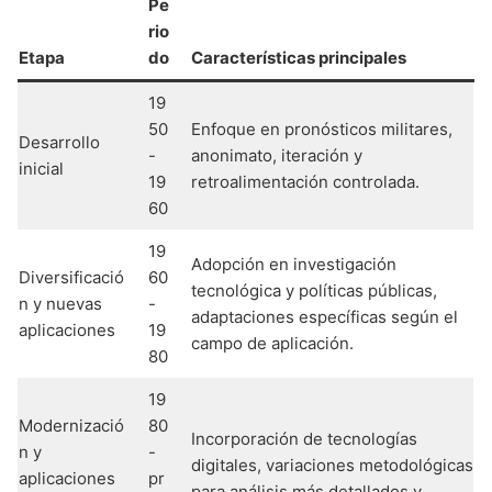
Pe
rio
Etapa
do
Características principales
19
50
Enfoque en pronósticos militares,
Desarrollo
-
anonimato, iteración y
inicial
19
retroalimentación controlada.
60
19
Adopción en investigación
Diversificació
60
tecnológica y políticas públicas,
n y nuevas
-
adaptaciones específicas según el
aplicaciones
19
campo de aplicación.
80
19
Modernizació
80
Incorporación de tecnologías
n y
-
digitales, variaciones metodológicas
aplicaciones
pr
para análisis más detallados y