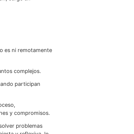
o es ni remotamente
untos complejos.
uando participan
oceso,
ones y compromisos.
solver problemas
ierta y reflexiva, lo