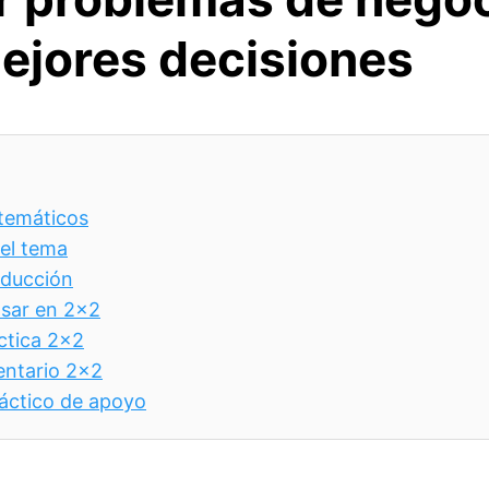
ejores decisiones
temáticos
del tema
roducción
nsar en 2×2
ctica 2×2
entario 2×2
áctico de apoyo