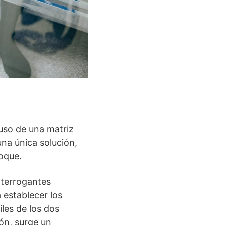
uso de una matriz
una única solución,
oque.
nterrogantes
 establecer los
les de los dos
ión, surge un