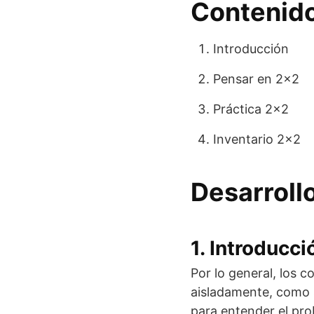
Contenido
Introducción
Pensar en 2×2
Práctica 2×2
Inventario 2×2
Desarroll
1. Introducci
Por lo general, los 
aisladamente, como s
para entender el pro