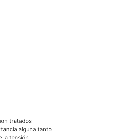
 son tratados
rtancia alguna tanto
 la tensión