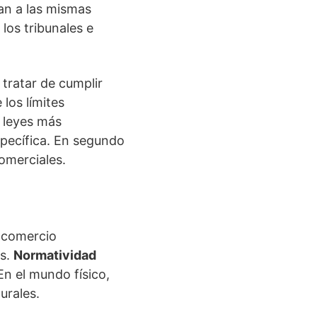
tan a las mismas
los tribunales e
tratar de cumplir
los límites
s leyes más
specífica. En segundo
comerciales.
l comercio
es.
Normatividad
En el mundo físico,
turales.