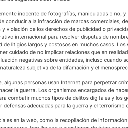
emente inocente de fotografías, manipuladas o no, y
 conducir a la infracción de marcas comerciales, d
 y violación de los derechos de publicidad o privacid
ativo internacional para resolver disputas de nombr
d de litigios largos y costosos en muchos casos. Los 
ner cuidado de no implicar relaciones que en realidad
luación negativas sobre entidades, incluso cuando s
 naturaleza subjetiva de la difamación y el menosprec
 algunas personas usan Internet para perpetrar crím
 hacer la guerra. Los organismos encargados de hacer
para combatir muchos tipos de delitos digitales y los 
r defensas adecuadas para la guerra y el terrorismo e
iales en la web, como la recopilación de información
onsumidores, han llevado a cuestiones de ética con re