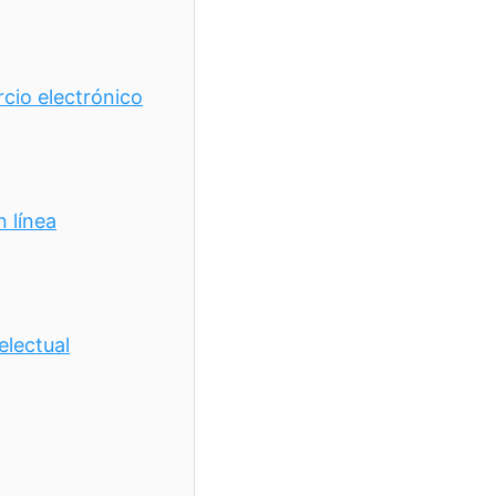
cio electrónico
n línea
electual