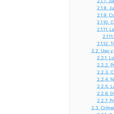
2.1.7.
Ju
2.1.8.
Ju
2.1.9.
Co
2.1.10.
C
2.1.11.
La
2.1.11
2.1.12.
T
2.2.
Uso y 
2.2.1.
Lo
2.2.2.
P
2.2.3.
C
2.2.4.
N
2.2.5.
L
2.2.6.
D
2.2.7.
P
2.3.
Crimen