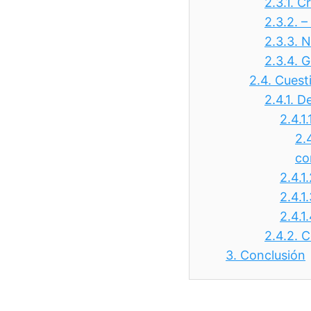
2.3.1.
Cr
2.3.2.
–
2.3.3.
N
2.3.4.
G
2.4.
Cuest
2.4.1.
De
2.4.1.
2.4
co
2.4.1
2.4.1
2.4.1
2.4.2.
C
3.
Conclusión