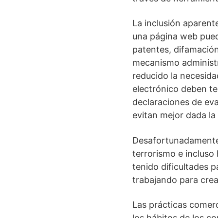
La inclusión aparent
una página web puede
patentes, difamación
mecanismo administr
reducido la necesida
electrónico deben te
declaraciones de eva
evitan mejor dada la
Desafortunadamente,
terrorismo e incluso
tenido dificultades 
trabajando para crea
Las prácticas comerc
los hábitos de los c