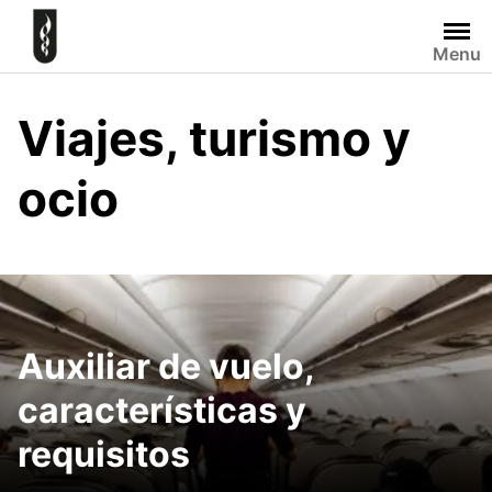
Skip
to
Menu
content
Viajes, turismo y
ocio
Auxiliar de vuelo,
características y
requisitos