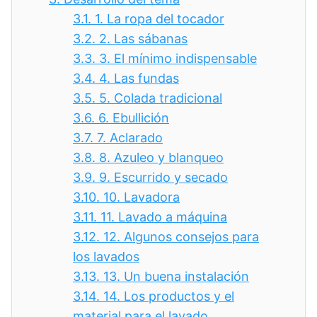
3.1.
1. La ropa del tocador
3.2.
2. Las sábanas
3.3.
3. El mínimo indispensable
3.4.
4. Las fundas
3.5.
5. Colada tradicional
3.6.
6. Ebullición
3.7.
7. Aclarado
3.8.
8. Azuleo y blanqueo
3.9.
9. Escurrido y secado
3.10.
10. Lavadora
3.11.
11. Lavado a máquina
3.12.
12. Algunos consejos para
los lavados
3.13.
13. Un buena instalación
3.14.
14. Los productos y el
material para el lavado