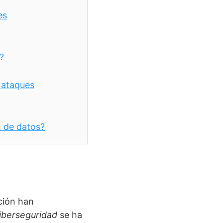
es
?
e ataques
n de datos?
ación han
iberseguridad
se ha