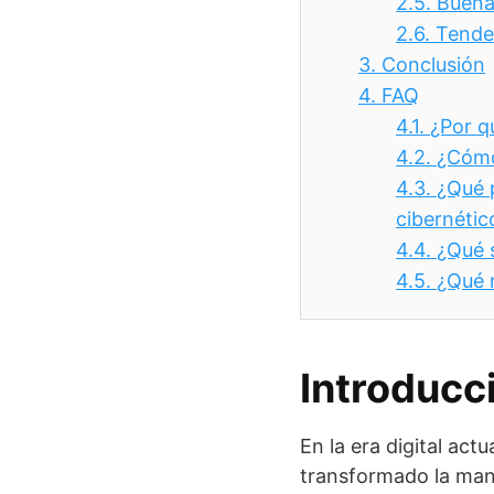
2.5.
Buenas
2.6.
Tende
3.
Conclusión
4.
FAQ
4.1.
¿Por q
4.2.
¿Cómo
4.3.
¿Qué p
cibernétic
4.4.
¿Qué 
4.5.
¿Qué 
Introducc
En la era digital act
transformado la man