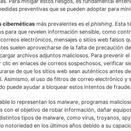
cas. Para mitigar estos riesgos, es fundamental ente
edidas preventivas que se pueden adoptar para mini
 cibernéticas
más prevalentes es el
phishing
. Esta 
os para que revelen información sensible, como contr
correos electrónicos, mensajes o sitios web falsos q
ntes suelen aprovecharse de la falta de precaución de 
cargar archivos adjuntos maliciosos. Para prevenir el
clic en enlaces de correos sospechosos, verificar si
urarse de que los sitios web sean auténticos antes de 
. Asimismo, el uso de filtros de correo electrónico y
do puede ayudar a bloquear estos intentos de fraude
able lo representan los
malware
, programas malicios
mas con el objetivo de robar información, dañar equipo
distintos tipos de malware, como virus, troyanos, s
o notoriedad en los últimos años debido a su capacid