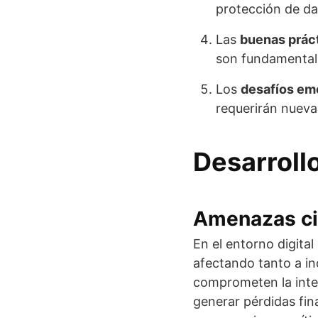
protección de dat
Las
buenas práct
son fundamentale
Los
desafíos em
requerirán nueva
Desarroll
Amenazas ci
En el entorno digita
afectando tanto a i
comprometen la inte
generar pérdidas fin