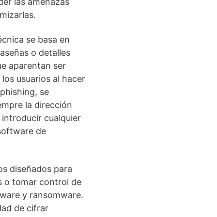
nder las amenazas
mizarlas.
técnica se basa en
aseñas o detalles
ue aparentan ser
los usuarios al hacer
 phishing, se
empre la dirección
introducir cualquier
 software de
.
os diseñados para
s o tomar control de
pyware y ransomware.
ad de cifrar