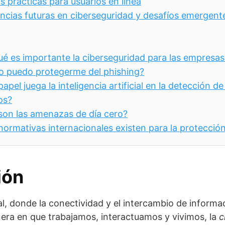
 prácticas para usuarios en línea
ncias futuras en ciberseguridad y desafíos emergent
ué es importante la ciberseguridad para las empresas
 puedo protegerme del phishing?
apel juega la inteligencia artificial en la detección d
os?
son las amenazas de día cero?
normativas internacionales existen para la protecció
ión
ual, donde la conectividad y el intercambio de inform
era en que trabajamos, interactuamos y vivimos, la
c