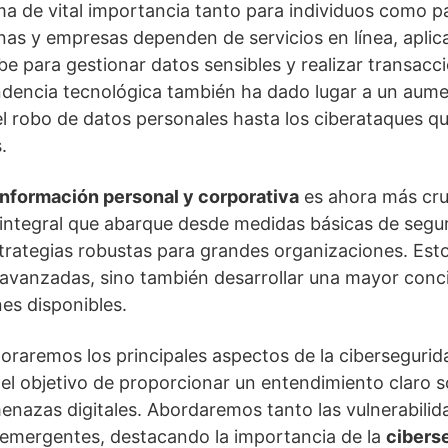
a de vital importancia tanto para individuos como p
as y empresas dependen de servicios en línea, aplic
be para gestionar datos sensibles y realizar transacc
ndencia tecnológica también ha dado lugar a un aum
el robo de datos personales hasta los ciberataques q
.
información personal y corporativa
es ahora más cru
integral que abarque desde medidas básicas de segur
strategias robustas para grandes organizaciones. Esto
avanzadas, sino también desarrollar una mayor conci
nes disponibles.
ploraremos los principales aspectos de la cibersegur
 el objetivo de proporcionar un entendimiento claro
menazas digitales. Abordaremos tanto las vulnerabil
 emergentes, destacando la importancia de la
cibers