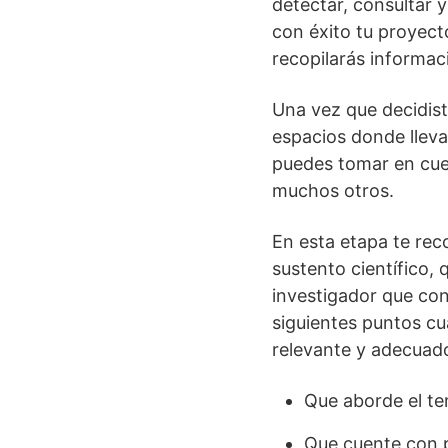
detectar, consultar y
con éxito tu proyect
recopilarás informac
Una vez que decidist
espacios donde lleva
puedes tomar en cuen
muchos otros.
En esta etapa te re
sustento científico,
investigador que con
siguientes puntos c
relevante y adecuado
Que aborde el te
Que cuente con pr