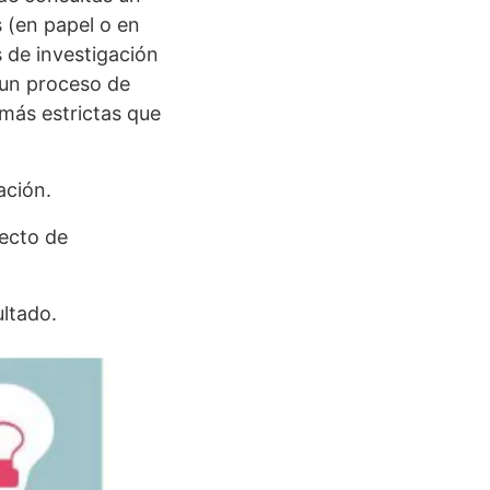
s (en papel o en
s de investigación
n un proceso de
 más estrictas que
ación.
yecto de
ltado.