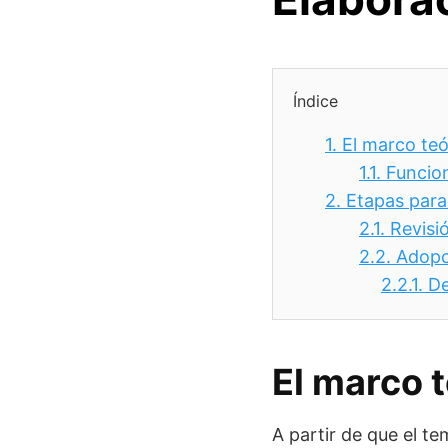
Índice
1.
El marco teó
1.1.
Funcio
2.
Etapas para
2.1.
Revisió
2.2.
Adopc
2.2.1.
De
El marco t
A partir de que el t