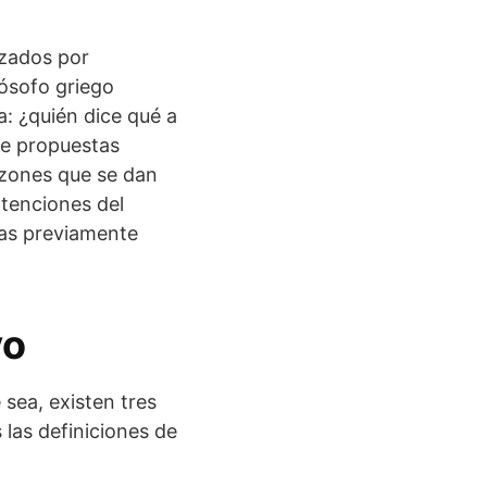
izados por
lósofo griego
a: ¿quién dice qué a
de propuestas
razones que se dan
ntenciones del
das previamente
vo
sea, existen tres
las definiciones de