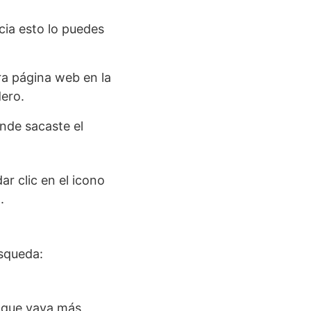
ncia esto lo puedes
ra página web en la
dero.
onde sacaste el
r clic en el icono
.
úsqueda:
a que vaya más