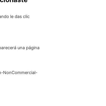
ando le das clic
aparecerá una página
ion-NonCommercial-