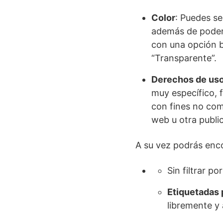
Color
: Puedes se
además de poder 
con una opción b
“Transparente”.
Derechos de us
muy específico, 
con fines no come
web u otra publi
A su vez podrás enco
Sin filtrar por
Etiquetadas 
libremente y 