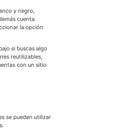
lanco y negro,
además cuenta
ccionar la opción
abajo si buscas algo
es reutilizables,
uentas con un sitio
:
s se pueden utilizar
s.