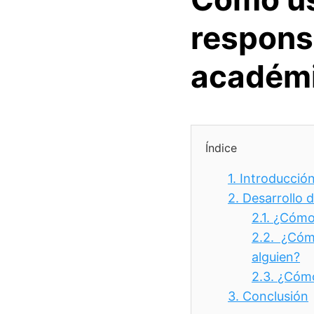
respons
académ
Índice
1.
Introducció
2.
Desarrollo 
2.1.
¿Cómo 
2.2.
¿Cómo
alguien?
2.3.
¿Cómo
3.
Conclusión