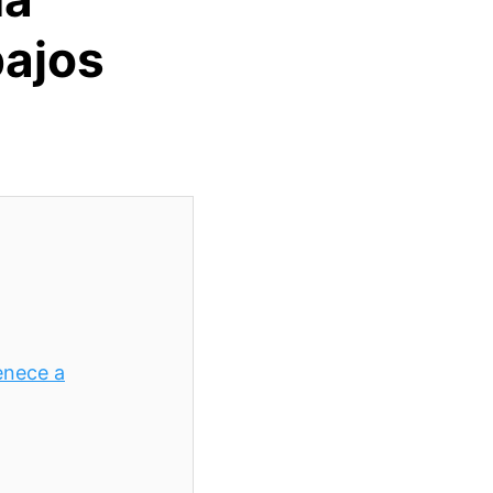
bajos
enece a